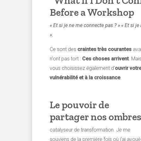
"What If I Don’t Co
Before a Workshop
« Et si je ne me connecte pas ? »
« Et si je
».
Ce sont des
craintes très courantes
avan
n'ont pas tort :
Ces choses arrivent
. Mai
vous choisissez également d'
ouvrir votre
vulnérabilité et à la croissance
.
Le pouvoir de
partager nos ombre
catalyseur de transformation. Je me
souviens de la première fois où j'ai avoué