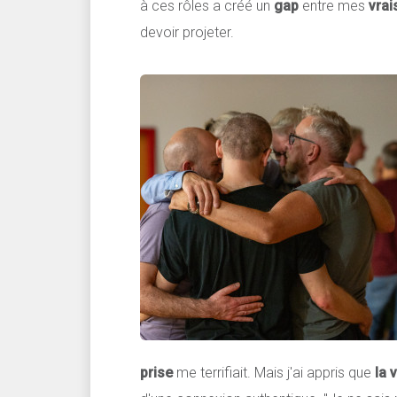
à ces rôles a créé un
gap
entre mes
vrai
devoir projeter.
prise
me terrifiait. Mais j'ai appris que
la 