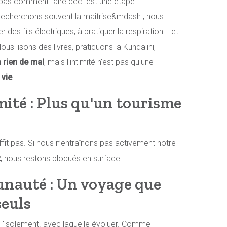
 pas comment faire ceci"est une étape
recherchons souvent la maîtrise&mdash ; nous
des fils électriques, à pratiquer la respiration... et
ous lisons des livres, pratiquons la Kundalini,
 a rien de mal
, mais l'intimité n'est pas qu'une
 vie
.
mité : Plus qu'un tourisme
fit pas. Si nous n’entraînons pas activement notre
t
, nous restons bloqués en surface.
nauté : Un voyage que
seuls
 l'isolement. avec laquelle évoluer. Comme