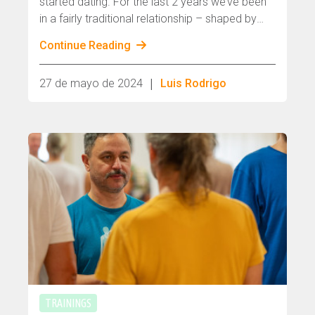
started dating. For the last 2 years we’ve been
in a fairly traditional relationship – shaped by
fairly traditional family images. But something in
Continue Reading
both of us pulls us out of this traditionalism.
|
27 de mayo de 2024
Luis Rodrigo
TRAININGS