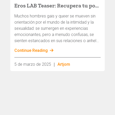
Eros LAB Teaser: Recupera tu poder erótico
Muchos hombres gais y queer se mueven sin
orientación por el mundo de la intimidad y la
sexualidad: se sumergen en experiencias
emocionantes, pero a menudo confusas, se
sienten estancados en sus relaciones o anhelan
conexiones más profundas. El Eros LAB Teaser
Continue Reading
Weekend ofrece un espacio en el que puedes
explorar, cuestionar y ampliar tu vida erótica de
|
5 de marzo de 2025
Artjom
una manera consciente, transformadora y
profundamente personal.