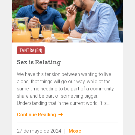
TANTRA (EN)
Sex is Relating
We have this tension between wanting to live
alone, that things will go our way, while at the
same time needing to be part of a community,
share and be part of something bigger.
Understanding that in the current world, it is
harder and harder to live alone. Again and again
Continue Reading
we get hurt by this animal called human. So, we
developed technology that will allow us not to
|
27 de mayo de 2024
Moxe
ask questions in the street, in school, machines