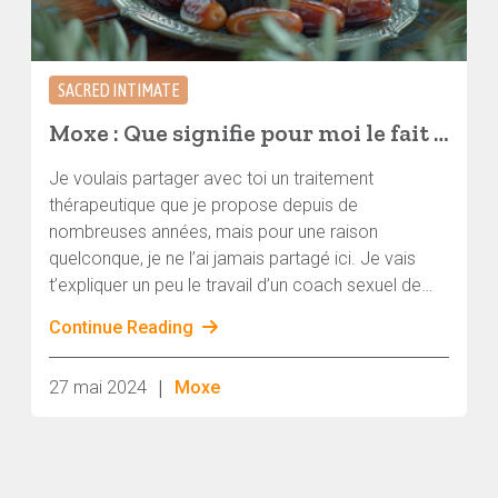
SACRED INTIMATE
Moxe : Que signifie pour moi le fait de travailler avec l' »intimité sacrée » ?
Je voulais partager avec toi un traitement
thérapeutique que je propose depuis de
nombreuses années, mais pour une raison
quelconque, je ne l’ai jamais partagé ici. Je vais
t’expliquer un peu le travail d’un coach sexuel de
mon point de vue et quels sont mes outils et mes
Continue Reading
approches. Je suis professeur de tantra et coach
sexuel depuis plus de 10 ans.
|
27 mai 2024
Moxe