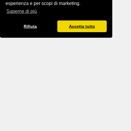
esperienza e per scopi di marketing.
Saperne di più
Rifiuta
Accetta tutto
BLOG IMPRINT
BLOG DATA PROTECTION
TERMS AND CONDITIONS
TANTRA.GAY