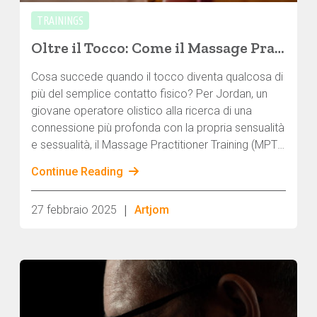
TRAININGS
Oltre il Tocco: Come il Massage Practitioner Training ha trasformato la connessione di Jordan con se stesso e con gli altri
Cosa succede quando il tocco diventa qualcosa di
più del semplice contatto fisico? Per Jordan, un
giovane operatore olistico alla ricerca di una
connessione più profonda con la propria sensualità
e sessualità, il Massage Practitioner Training (MPT)
è diventato un viaggio trasformativo che ha
Continue Reading
ridefinito la sua prospettiva sull'intimità, sulle
relazioni personali e sulla pratica professionale.
|
27 febbraio 2025
Artjom