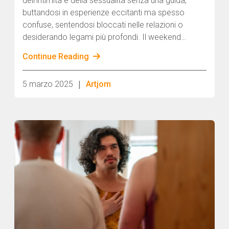
dell'intimità e della sessualità senza una guida,
buttandosi in esperienze eccitanti ma spesso
confuse, sentendosi bloccati nelle relazioni o
desiderando legami più profondi. Il weekend
Teaser Eros LAB offre uno spazio per esplorare,
Continue Reading
mettere in discussione e ampliare la tua vita
erotica in modo consapevole, trasformativo e
|
5 marzo 2025
Artjom
profondamente personale.