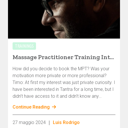
TRAININGS
Massage Practitioner Training Interviews: Timo
How did you decide to book the MPT? Was your
motivation more private or more professional?
Timo: At first my interest was just private curiosity. I
have been interested in Tantra for a long time, but I
didn’t have access to it and didn’t know any
trustworthy people who offered such things.
Continue Reading
|
27 maggio 2024
Luis Rodrigo