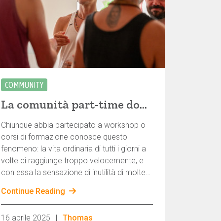
COMMUNITY
La comunità part-time dovrebbe crescere!
Chiunque abbia partecipato a workshop o
corsi di formazione conosce questo
fenomeno: la vita ordinaria di tutti i giorni a
volte ci raggiunge troppo velocemente, e
con essa la sensazione di inutilità di molte
delle cose che dobbiamo fare ogni giorno,
Continue Reading
e la sensazione di solitudine si diffonde di
nuovo. L'esperienza ci insegna che quando
|
16 aprile 2025
Thomas
siamo connessi gli uni agli altri, risuoniamo