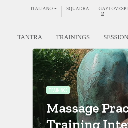
ITALIANO
SQUADRA
GAYLOVESPI
TANTRA
TRAININGS
SESSIO
TRAININGS
Massage Prac
Training Inte