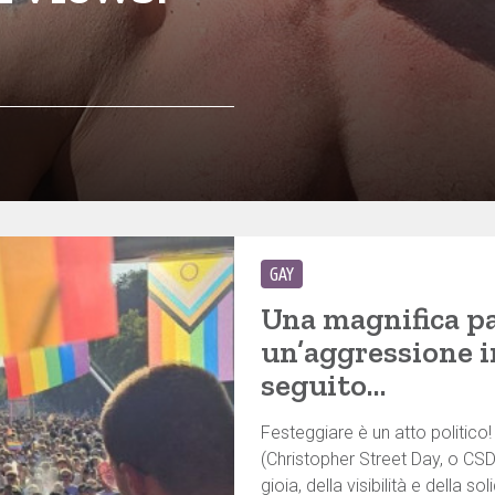
GAY
Una magnifica pa
un’aggressione in
seguito…
Festeggiare è un atto politico! 
(Christopher Street Day, o CSD
gioia, della visibilità e della so