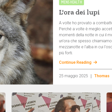
esattamente ciò di cui abbiamo bisogno:
MENS HEALTH
autenticità e l'opportunità di concentrarci
L'ora dei lupi
sull'essenziale.
A volte ho provato a combattere
Perché a volte è meglio accet
momenti della notte in cui il
un'ora che spesso chiamiamo “
mezzanotte e l'alba in cui l'os
più forti.
Continue Reading
|
25 maggio 2025
Thomas