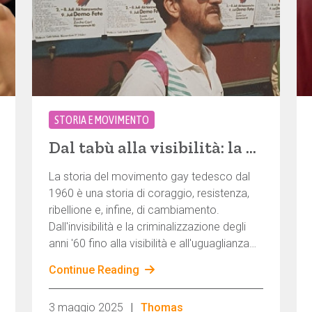
STORIA E MOVIMENTO
Dal tabù alla visibilità: la storia del movimento gay tedesco dal 1960
La storia del movimento gay tedesco dal
1960 è una storia di coraggio, resistenza,
ribellione e, infine, di cambiamento.
Dall'invisibilità e la criminalizzazione degli
anni '60 fino alla visibilità e all'uguaglianza
giuridica di oggi, il percorso è stato lungo.
Continue Reading
Tuttavia, questa strada è stata tutt'altro che
rettilinea: è stata segnata da trasformazioni
|
3 maggio 2025
Thomas
sociali, lotte politiche e fermenti culturali.