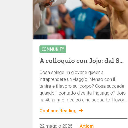
COMMUNITY
A colloquio con Jojo: dal Summer Evolution al Winter Eros Retreat - Un percorso attraverso il lavoro sul corpo, la comunità e le esperienze profonde al Gay Love Spirit
Cosa spinge un giovane queer a
intraprendere un viaggio intenso con il
tantra e il lavoro sul corpo? Cosa succede
quando il contatto diventa linguaggio? Jojo
ha 40 anni, è medico e ha scoperto il lavoro
corporeo gay attraverso lo yoga e il
Continue Reading
massaggio. Ciò che lo spinge è il desiderio
di un altro tipo di intimità: tenera,
|
22 maggio 2025
Artjom
consapevole, attenta. Nella nostra