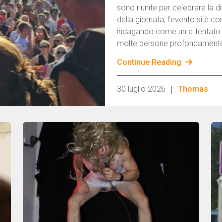
sono riunite per celebrare la div
della giornata, l’evento si è c
indagando come un attentato te
molte persone profondamente
Continue Reading
|
30 luglio 2026
Thomas