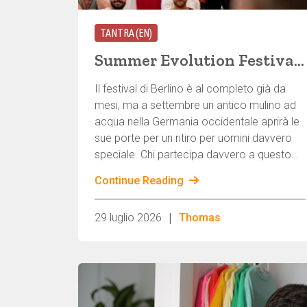
TANTRA (EN)
Summer Evolution Festival — Chi ci sarà e perché?
Il festival di Berlino è al completo già da
mesi, ma a settembre un antico mulino ad
acqua nella Germania occidentale aprirà le
sue porte per un ritiro per uomini davvero
speciale. Chi partecipa davvero a questo
evento di quattro giorni? Com’è la vita
Continue Reading
quotidiana tra lavoro sul corpo, rituali e
natura, al di là dei tipici cliché sulla sauna? E,
|
29 luglio 2026
Thomas
soprattutto: è davvero qualcosa che fa per
me? Cosa succede quando sessanta
uomini osano un incontro autentico per
quattro giorni?