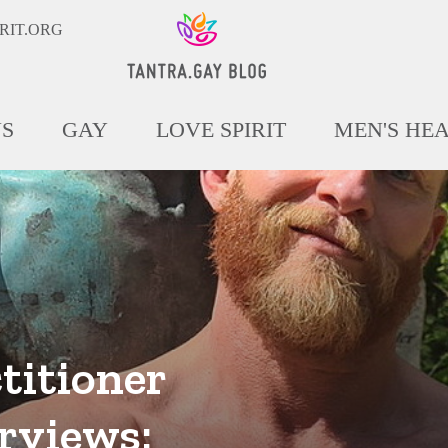
RIT.ORG
NS
GAY
LOVE SPIRIT
MEN'S HE
titioner
rviews: