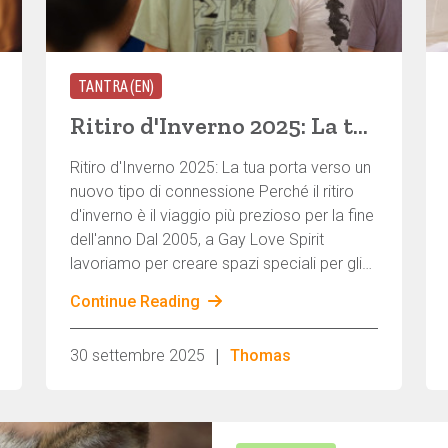
TANTRA (EN)
Ritiro d'Inverno 2025: La tua porta verso un nuovo tipo di connessione
Ritiro d'Inverno 2025: La tua porta verso un
nuovo tipo di connessione Perché il ritiro
d'inverno è il viaggio più prezioso per la fine
dell'anno Dal 2005, a Gay Love Spirit
lavoriamo per creare spazi speciali per gli
uomini. Dal 2008, con il nostro ritiro
Continue Reading
invernale, abbiamo creato uno spazio unico
per concludere l'anno in modo profondo e
|
30 settembre 2025
Thomas
connesso. Il nostro viaggio ci ha portato da
Berlino, attraverso Strausberg e Voglehof,
fino al maestoso Odenwald, in una
semplice scuola rurale che offre