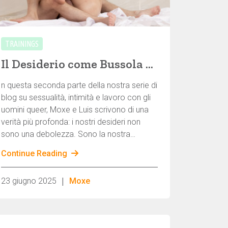
TRAININGS
Il Desiderio come Bussola – Come il nostro desiderio ci mostra la via
n questa seconda parte della nostra serie di
blog su sessualità, intimità e lavoro con gli
uomini queer, Moxe e Luis scrivono di una
verità più profonda: i nostri desideri non
sono una debolezza. Sono la nostra
bussola interiore – e forse l'accesso più
Continue Reading
onesto al nostro autentico sé erotico.
|
23 giugno 2025
Moxe