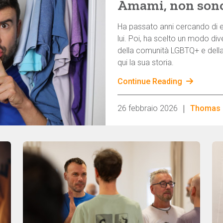
Amami, non son
Ha passato anni cercando di es
lui. Poi, ha scelto un modo dive
della comunità LGBTQ+ e della 
qui la sua storia.
Continue Reading
|
26 febbraio 2026
Thomas