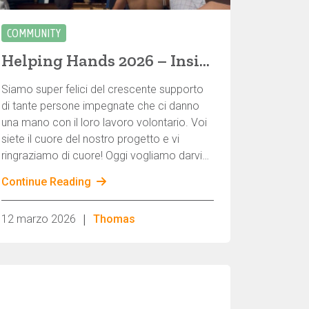
COMMUNITY
Helping Hands 2026 – Insieme possiamo fare grandi cose!
Siamo super felici del crescente supporto
di tante persone impegnate che ci danno
una mano con il loro lavoro volontario. Voi
siete il cuore del nostro progetto e vi
ringraziamo di cuore! Oggi vogliamo darvi
un'idea di chi ci sta aiutando al momento e
Continue Reading
dove abbiamo ancora bisogno di una mano
per il 2026.
|
12 marzo 2026
Thomas