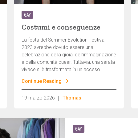
GAY
Costumi e conseguenze
La festa del Summer Evolution Festival
2023 avrebbe dovuto essere una
celebrazione della gioia, dell'immaginazione
e della comunità queer. Tuttavia, una serata
vivace si è trasformata in un acceso
dibattito politico. Una scelta di costume
Continue Reading
discutibile ci ha insegnato un'importante
lezione sulla tolleranza, la sensibilità e il
|
19 marzo 2026
Thomas
potere dei simboli.
GAY