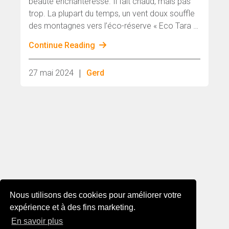
beauté enchanteresse. Il fait chaud, mais pas
trop. La plupart du temps, un vent doux souffle
des montagnes vers l’éco-réserve « Eco Tara ».
La lumière est en constante évolution, jouant
Continue Reading
avec la perception.
|
27 mai 2024
Gerd
Nous utilisons des cookies pour améliorer votre
expérience et à des fins marketing.
En savoir plus