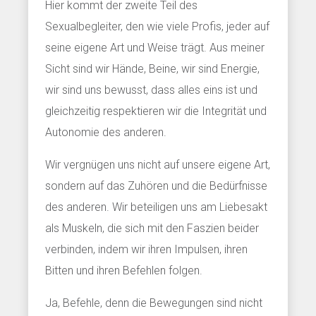
Hier kommt der zweite Teil des
Sexualbegleiter, den wie viele Profis, jeder auf
seine eigene Art und Weise trägt. Aus meiner
Sicht sind wir Hände, Beine, wir sind Energie,
wir sind uns bewusst, dass alles eins ist und
gleichzeitig respektieren wir die Integrität und
Autonomie des anderen.
Wir vergnügen uns nicht auf unsere eigene Art,
sondern auf das Zuhören und die Bedürfnisse
des anderen. Wir beteiligen uns am Liebesakt
als Muskeln, die sich mit den Faszien beider
verbinden, indem wir ihren Impulsen, ihren
Bitten und ihren Befehlen folgen.
Ja, Befehle, denn die Bewegungen sind nicht