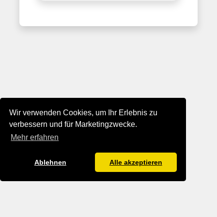
Wir verwenden Cookies, um Ihr Erlebnis zu
verbessern und für Marketingzwecke.
Mehr erfahren
Ablehnen
Alle akzeptieren