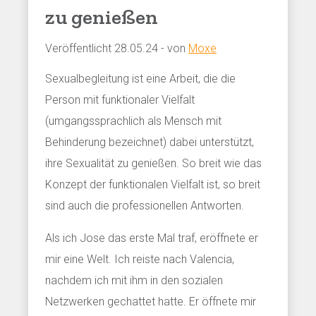
zu genießen
Veröffentlicht 28.05.24 - von
Moxe
Sexualbegleitung ist eine Arbeit, die die
Person mit funktionaler Vielfalt
(umgangssprachlich als Mensch mit
Behinderung bezeichnet) dabei unterstützt,
ihre Sexualität zu genießen. So breit wie das
Konzept der funktionalen Vielfalt ist, so breit
sind auch die professionellen Antworten.
Als ich Jose das erste Mal traf, eröffnete er
mir eine Welt. Ich reiste nach Valencia,
nachdem ich mit ihm in den sozialen
Netzwerken gechattet hatte. Er öffnete mir