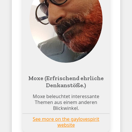
Moxe (Erfrischend ehrliche
Denkanstöße.)
Moxe beleuchtet interessante
Themen aus einem anderen
Blickwinkel.
See more on the gaylovespirit
website