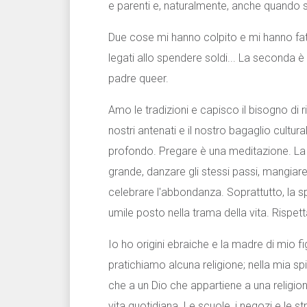
e parenti e, naturalmente, anche quando si 
Due cose mi hanno colpito e mi hanno fatto 
legati allo spendere soldi... La seconda è
padre queer.
Amo le tradizioni e capisco il bisogno di 
nostri antenati e il nostro bagaglio cultur
profondo. Pregare è una meditazione. La sp
grande, danzare gli stessi passi, mangiare g
celebrare l'abbondanza. Soprattutto, la s
umile posto nella trama della vita. Rispetta
Io ho origini ebraiche e la madre di mio fi
pratichiamo alcuna religione; nella mia spi
che a un Dio che appartiene a una religione
vita quotidiana. Le scuole, i negozi e le st