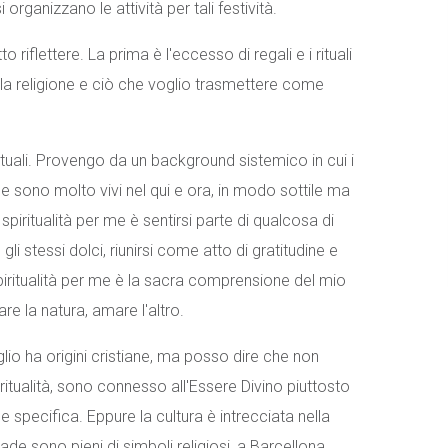
organizzano le attività per tali festività.
riflettere. La prima è l'eccesso di regali e i rituali
 la religione e ciò che voglio trasmettere come
rituali. Provengo da un background sistemico in cui i
ale sono molto vivi nel qui e ora, in modo sottile ma
iritualità per me è sentirsi parte di qualcosa di
li stessi dolci, riunirsi come atto di gratitudine e
piritualità per me è la sacra comprensione del mio
re la natura, amare l'altro.
glio ha origini cristiane, ma posso dire che non
ritualità, sono connesso all'Essere Divino piuttosto
 specifica. Eppure la cultura è intrecciata nella
rade sono pieni di simboli religiosi, a Barcellona